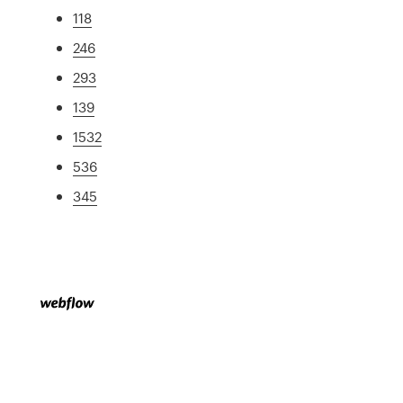
118
246
293
139
1532
536
345