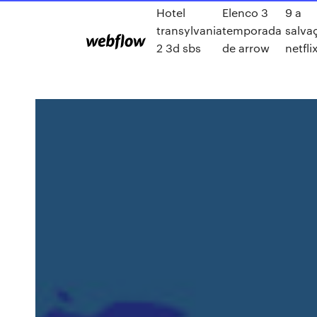
Hotel
Elenco 3
9 a
transylvania
temporada
salva
2 3d sbs
de arrow
netfli