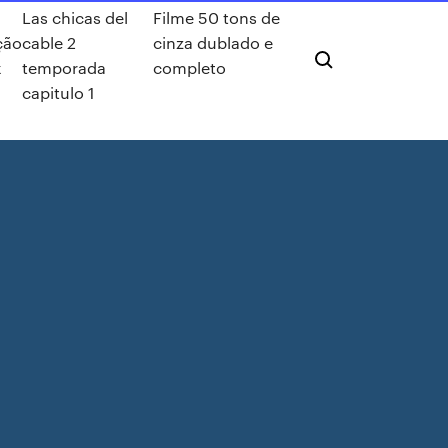
Las chicas del
Filme 50 tons de
ção
cable 2
cinza dublado e
x
temporada
completo
capitulo 1