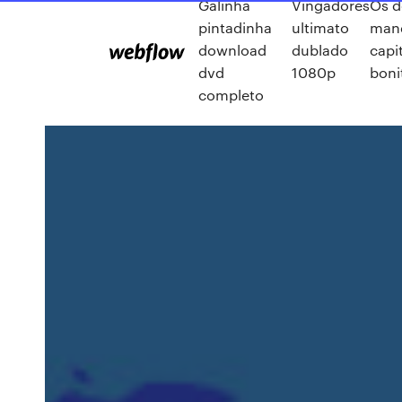
Galinha
Vingadores
Os d
pintadinha
ultimato
man
download
dublado
capi
dvd
1080p
boni
completo