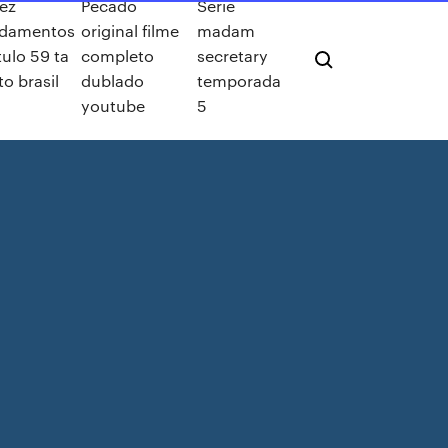
ez
Pecado
Serie
damentos
original filme
madam
tulo 59 ta
completo
secretary
to brasil
dublado
temporada
youtube
5