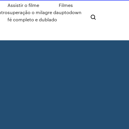
Assistir o filme
Filmes
tro
superação o milagre da
uptodown
fé completo e dublado