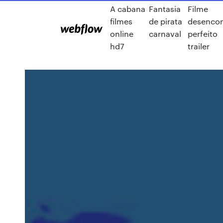
A cabana
Fantasia
Filme
filmes
de pirata
desencon
online
carnaval
perfeito
hd7
trailer